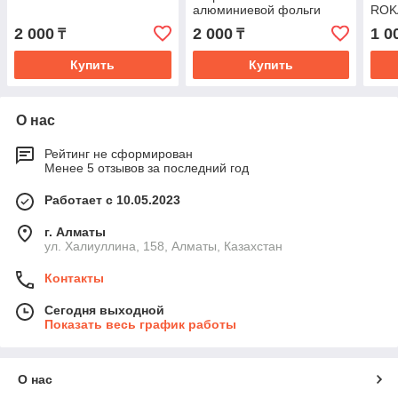
алюминиевой фольги
ROK
ROKAFLEX AF
2 000
2 000
1 0
₸
₸
Купить
Купить
О нас
Рейтинг не сформирован
Менее 5 отзывов за последний год
Работает с 10.05.2023
г. Алматы
ул. Халиуллина, 158, Алматы, Казахстан
Контакты
Сегодня выходной
Показать весь график работы
О нас