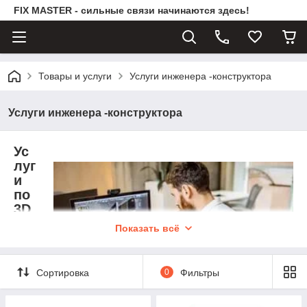
FIX MASTER - сильные связи начинаются здесь!
Товары и услуги
Услуги инженера -конструктора
Услуги инженера -конструктора
Ус
луг
и
по
3D
мо
Показать всё
де
ли
ро
Сортировка
0
Фильтры
ва
ни