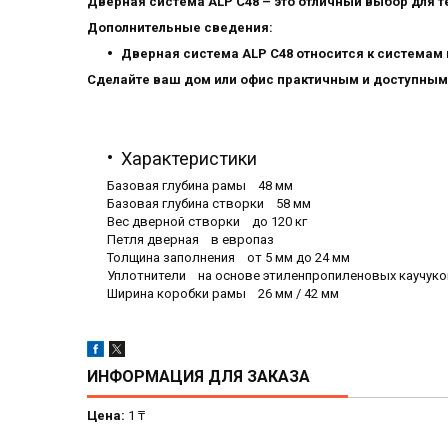
Дверная система ALP C48 – это отличный выбор для те
Дополнительные сведения:
Дверная система ALP C48 относится к системам
Сделайте ваш дом или офис практичным и доступным
Характеристики
Базовая глубина рамы 48 мм
Базовая глубина створки 58 мм
Вес дверной створки до 120 кг
Петля дверная в европаз
Толщина заполнения от 5 мм до 24 мм
Уплотнители на основе этиленпропиленовых каучуко
Ширина коробки рамы 26 мм / 42 мм
ИНФОРМАЦИЯ ДЛЯ ЗАКАЗА
Цена:
1 ₸