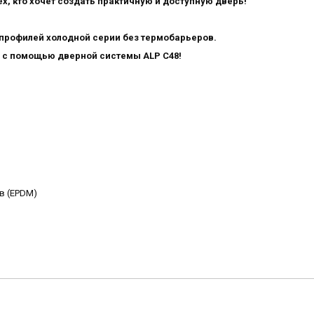
х, кто хочет создать практичную и доступную дверь!
 профилей холодной серии без термобарьеров.
 с помощью дверной системы ALP C48!
в (EPDM)