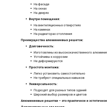
На фасаде
На окнах
На дверях
Внутри помещения:
На вентиляционных отверстиях
На каминах
На радиаторах отопления
Преимущества алюминиевых решеток:
Долговечность:
Изготовлены из высококачественного алюмини
Устойчивы к коррозии
Не деформируются
Простота монтажа:
Легко установить самостоятельно
Не требуют специальных навыков
Универсальность:
Подходят для разных типов зданий
Широкий выбор размеров и цветов
Алюминиевые решетки – это практичное и эстетично
Дополнительные сведения: