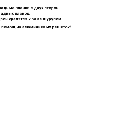
адные планки с двух сторон.
ладных планок.
рон крепятся к раме шурупом.
с помощью алюминиевых решеток!