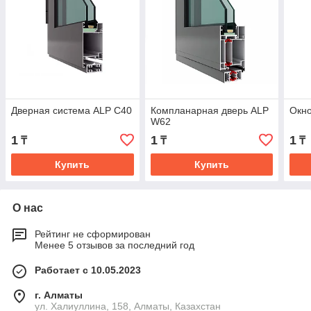
Дверная система ALP C40
Компланарная дверь ALP
Окн
W62
1
1
1
₸
₸
₸
Купить
Купить
О нас
Рейтинг не сформирован
Менее 5 отзывов за последний год
Работает с 10.05.2023
г. Алматы
ул. Халиуллина, 158, Алматы, Казахстан