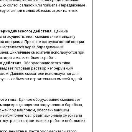
ью колес, салазок или прицепа. Передвижные
ьзуются при малых объемах строительных
периодического) действия.
Данные
ели осуществляют смешивание и выдачу
ра порциями. При этом загрузка новой порции
уществляется через определенный
ени. Цикличные смесители используются при
створа и малых объемах работ.
о действия.
Оборудование этого типа
 выдает готовый раствор непрерывным
ком. Данные смесители используются для
рупных объемов строительных смесей одной
ого типа.
Данное оборудование смешивает
мощи вращающегося загрузочного барабана,
ожен под наклоном, обеспечивающим
ие компонентов. Гравитационные смесители
 внутренних строительных работ в небольших
ого действия.
Растворосмесители этого