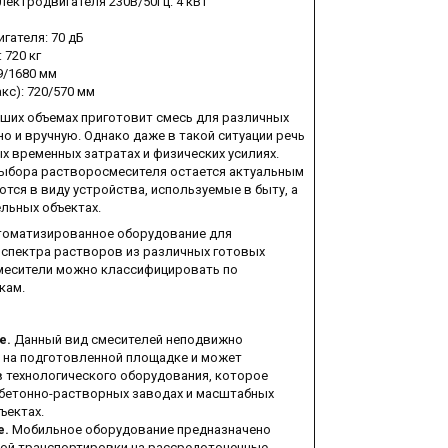
ектродвигателя 230В/50Гц: 4 кВт
гателя: 70 дБ
 720 кг
9/1680 мм
кс): 720/570 мм
ших объемах приготовит смесь для различных
о и вручную. Однако даже в такой ситуации речь
х временных затратах и физических усилиях.
выбора растворосмесителя остается актуальным
ются в виду устройства, используемые в быту, а
ельных объектах.
томатизированное оборудование для
спектра растворов из различных готовых
месители можно классифицировать по
кам.
е.
Данный вид смесителей неподвижно
 на подготовленной площадке и может
в технологического оборудования, которое
 бетонно-растворных заводах и масштабных
ъектах.
е.
Мобильное оборудование предназначено
ой транспортировки на рассредоточенные