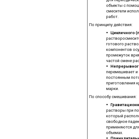
объекты с помощ
смесители испол
работ.
По принципу действия:
Цикличного (
растворосмесит
готового раство
компонентов ос
промежуток врем
частой смене ра
Непрерывног
перемешивает и
постоянным пото
приготовления к
марки.
По способу смешивания:
Гравитационн
растворы при по
который распол
свободное паден
применяются для
объемах.
Принудительн