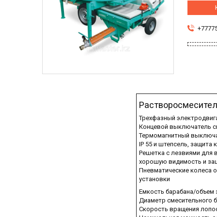
+7777
Растворосмесител
Трехфазный электродвига
Концевой выключатель с
Термомагнитный выключат
IP 55 и штепсель, защита к
Решетка с лезвиями для 
хорошую видимость и защ
Пневматические колеса 
установки
Емкость барабана/объем з
Диаметр смесительного б
Скорость вращения лопос