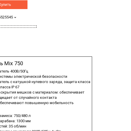
Купить
5525545
ь Mix 750
тель 400В/50Гц
истемы электрической безопасности
ель с катушкой нулевого заряда, защита класса
ласса IP 67
вскрытия мешков с материалом: обеспечивает
ищает от случайного контакта
обеспечивают повышенную мобильность
амеса: 750/480 л
арабана: 1300 мм
тей: 35 об/мин