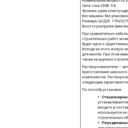
Номинальная мощность эл
Сила тока 230В: 9 А
Уровень шума электродви
Вес машины без упаковки:
Размеры Ш/Д/В: 1730/227
Высота разгрузки (мин/ма
При сравнительно неболь
строительных работ можн
будет идти о существенны
Исходя из этого вопрос 
для многих. При этом име
также на крупных строит
Растворосмесители — ав
приготовления широкого 
компонентов. Растворос
следующим характеристи
По способу установки:
Стационарны
устанавливается
входить в соста
используется на
строительных об
Передвижны
для периодическ