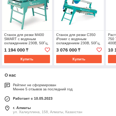
Станок для резки M400
Станок для резки C350
Раст
SMART с водяным
iPower с водяным
750 
охлаждением 230В, 50Гц,
охлаждением 230В, 50Гц,
400В
2,2кВт, диск 350/400мм,
2,5кВт, диск 350мм,
1 194 000
3 076 000
10 
₸
₸
глубина реза 107/204/129
глубина реза 120/250мм
Купить
Купить
О нас
Рейтинг не сформирован
Менее 5 отзывов за последний год
Работает с 10.05.2023
г. Алматы
ул. Халиуллина, 158, Алматы, Казахстан