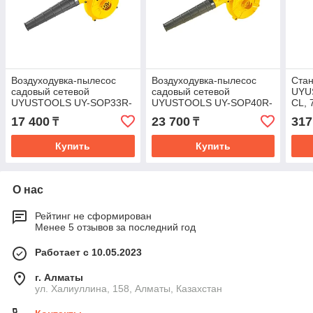
Воздуходувка-пылесос
Воздуходувка-пылесос
Стан
садовый сетевой
садовый сетевой
UYU
UYUSTOOLS UY-SOP33R-
UYUSTOOLS UY-SOP40R-
CL, 
CL, 400 Вт
CL, 600 Вт
17 400
23 700
317
₸
₸
Купить
Купить
О нас
Рейтинг не сформирован
Менее 5 отзывов за последний год
Работает с 10.05.2023
г. Алматы
ул. Халиуллина, 158, Алматы, Казахстан