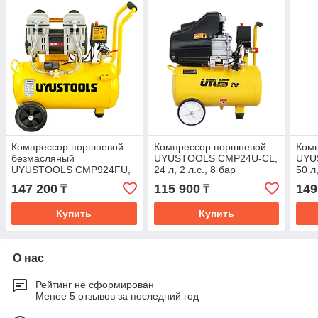
Компрессор поршневой
Компрессор поршневой
Ком
безмасляный
UYUSTOOLS CMP24U-CL,
UYU
UYUSTOOLS CMP924FU,
24 л, 2 л.с., 8 бар
50 л,
24 л, 1,85 л.с., 8 бар
147 200
115 900
149
₸
₸
Купить
Купить
О нас
Рейтинг не сформирован
Менее 5 отзывов за последний год