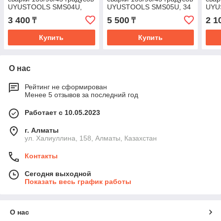
UYUSTOOLS SMS04U,
UYUSTOOLS SMS05U, 34
UYU
22,7 кг
кг
11,3 
3 400
5 500
2 1
₸
₸
Купить
Купить
О нас
Рейтинг не сформирован
Менее 5 отзывов за последний год
Работает с 10.05.2023
г. Алматы
ул. Халиуллина, 158, Алматы, Казахстан
Контакты
Сегодня выходной
Показать весь график работы
О нас