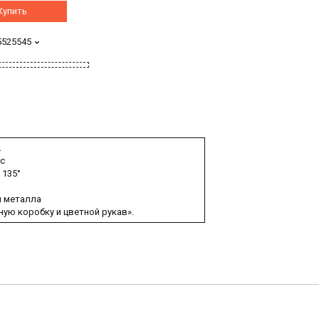
Купить
5525545
.
Rc
 135°
я металла
ную коробку и цветной рукав».