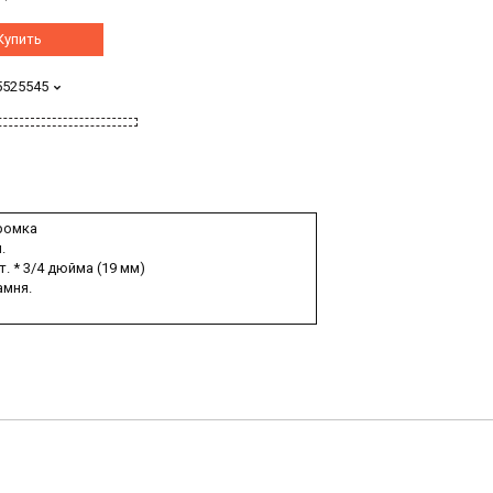
Купить
5525545
ромка
.
. * 3/4 дюйма (19 мм)
амня.