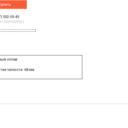
Купить
7) 552-55-45
с (менеджер)
вый сплав
тие челюсти: 68 мм