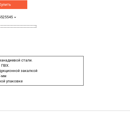
Купить
5525545
анадиевой стали.
 ПВХ.
дукционной закалкой
5 мм
ной упаковке