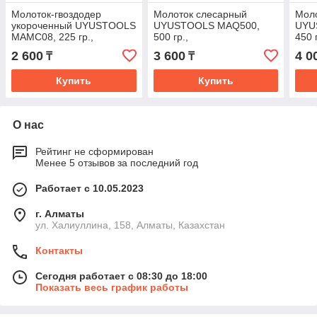
Молоток-гвоздодер
Молоток слесарный
Моло
укороченный UYUSTOOLS
UYUSTOOLS MAQ500,
UYU
MAMC08, 225 гр.,
500 гр.,
450 
фиберглассовая рукоятка
руко
2 600
3 600
4 0
₸
₸
Купить
Купить
О нас
Рейтинг не сформирован
Менее 5 отзывов за последний год
Работает с 10.05.2023
г. Алматы
ул. Халиуллина, 158, Алматы, Казахстан
Контакты
Сегодня работает с 08:30 до 18:00
Показать весь график работы