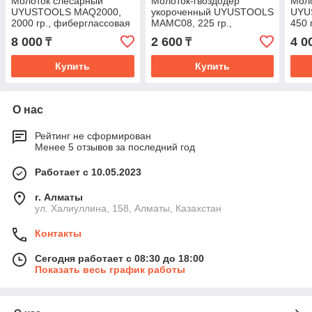
Молоток слесарный
Молоток-гвоздодер
Моло
UYUSTOOLS MAQ2000,
укороченный UYUSTOOLS
UYU
2000 гр., фиберглассовая
MAMC08, 225 гр.,
450 
рукоятка
фиберглассовая рукоятка
руко
8 000
2 600
4 0
₸
₸
Купить
Купить
О нас
Рейтинг не сформирован
Менее 5 отзывов за последний год
Работает с 10.05.2023
г. Алматы
ул. Халиуллина, 158, Алматы, Казахстан
Контакты
Сегодня работает с 08:30 до 18:00
Показать весь график работы