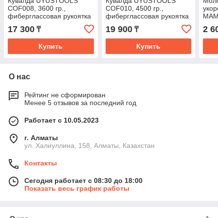
Кувалда UYUSTOOLS
Кувалда UYUSTOOLS
Моло
COF008, 3600 гр.,
COF010, 4500 гр.,
уко
фиберглассовая рукоятка
фиберглассовая рукоятка
MAMC
фибе
17 300
19 900
2 6
₸
₸
Купить
Купить
О нас
Рейтинг не сформирован
Менее 5 отзывов за последний год
Работает с 10.05.2023
г. Алматы
ул. Халиуллина, 158, Алматы, Казахстан
Контакты
Сегодня работает с 08:30 до 18:00
Показать весь график работы