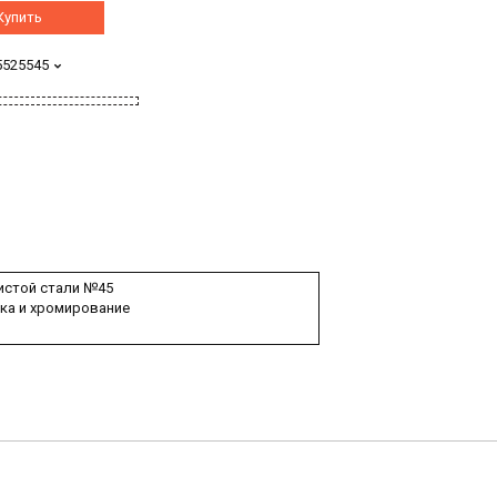
Купить
5525545
истой стали №45
ка и хромирование