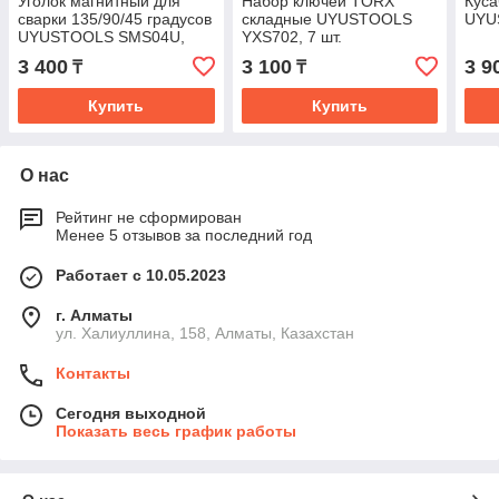
Уголок магнитный для
Набор ключей TORX
Куса
сварки 135/90/45 градусов
складные UYUSTOOLS
UYU
UYUSTOOLS SMS04U,
YXS702, 7 шт.
22,7 кг
3 400
3 100
3 9
₸
₸
Купить
Купить
О нас
Рейтинг не сформирован
Менее 5 отзывов за последний год
Работает с 10.05.2023
г. Алматы
ул. Халиуллина, 158, Алматы, Казахстан
Контакты
Сегодня выходной
Показать весь график работы