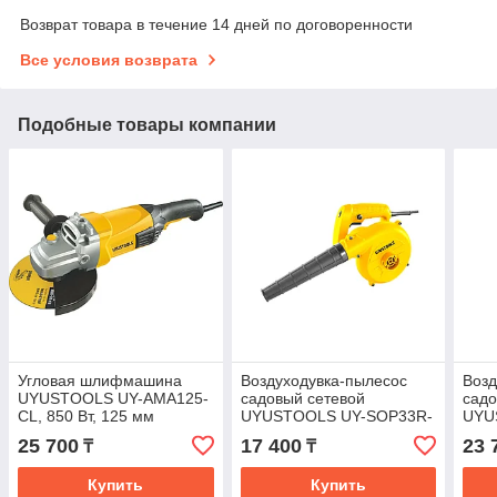
Возврат товара в течение 14 дней по договоренности
Все условия возврата
Подобные товары компании
Угловая шлифмашина
Воздуходувка-пылесос
Возд
UYUSTOOLS UY-AMA125-
садовый сетевой
садо
CL, 850 Вт, 125 мм
UYUSTOOLS UY-SOP33R-
UYU
CL, 400 Вт
CL, 
25 700
17 400
23 
₸
₸
Купить
Купить