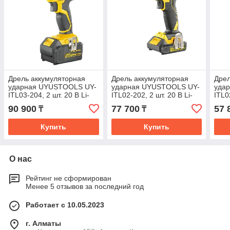
Дрель аккумуляторная
Дрель аккумуляторная
Дрел
ударная UYUSTOOLS UY-
ударная UYUSTOOLS UY-
уда
ITL03-204, 2 шт. 20 В Li-
ITL02-202, 2 шт. 20 В Li-
ITL0
ion 4 Ач +1 аккумулятор
ion 2 Ач
Ач
90 900
77 700
57 
₸
₸
Купить
Купить
О нас
Рейтинг не сформирован
Менее 5 отзывов за последний год
Работает с 10.05.2023
г. Алматы