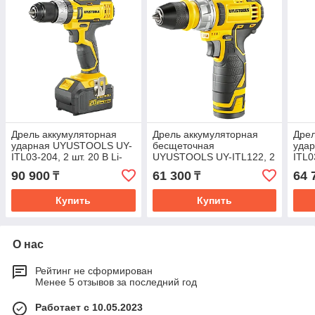
Дрель аккумуляторная
Дрель аккумуляторная
Дрел
ударная UYUSTOOLS UY-
бесщеточная
уда
ITL03-204, 2 шт. 20 В Li-
UYUSTOOLS UY-ITL122, 2
ITL0
ion 4 Ач +1 аккумулятор
шт. 12 В Li-ion 2 Ач
Ач
90 900
61 300
64 
₸
₸
Купить
Купить
О нас
Рейтинг не сформирован
Менее 5 отзывов за последний год
Работает с 10.05.2023