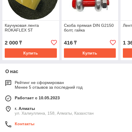
Каучуковая лента
Скоба прямая DIN G2150
Лент
ROKAFLEX ST
болт, гайка
2 000
416
1 3
₸
₸
Купить
Купить
О нас
Рейтинг не сформирован
Менее 5 отзывов за последний год
Работает с 10.05.2023
г. Алматы
ул. Халиуллина, 158, Алматы, Казахстан
Контакты