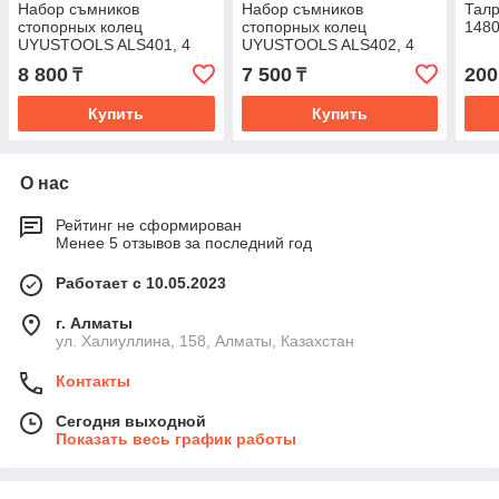
Набор съмников
Набор съмников
Талр
стопорных колец
стопорных колец
148
UYUSTOOLS ALS401, 4
UYUSTOOLS ALS402, 4
шт., 7"
шт., 5"
8 800
7 500
200
₸
₸
Купить
Купить
О нас
Рейтинг не сформирован
Менее 5 отзывов за последний год
Работает с 10.05.2023
г. Алматы
ул. Халиуллина, 158, Алматы, Казахстан
Контакты
Сегодня выходной
Показать весь график работы