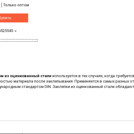
Только оптом
Купить
5525545
м из оцинкованный стали
используется в тех случаях, когда требуетс
хностью материала после заклепывания. Применяется в самых разных о
ународным стандартом DIN. Заклепки из оцинкованный стали обладаю