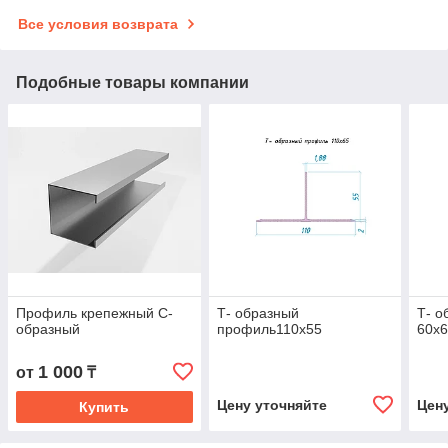
Все условия возврата
Подобные товары компании
Профиль крепежный С-
Т- образный
Т- о
образный
профиль110х55
60x
1 000
от
₸
Цену уточняйте
Цен
Купить